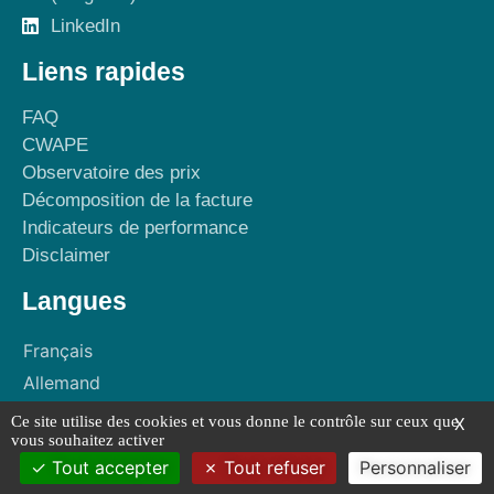
LinkedIn
Liens rapides
FAQ
CWAPE
Observatoire des prix
Décomposition de la facture
Indicateurs de performance
Disclaimer
Langues
Français
Allemand
Ce site utilise des cookies et vous donne le contrôle sur ceux que
X
vous souhaitez activer
Copyright ©2026 All rights reserved
Tout accepter
Tout refuser
Personnaliser